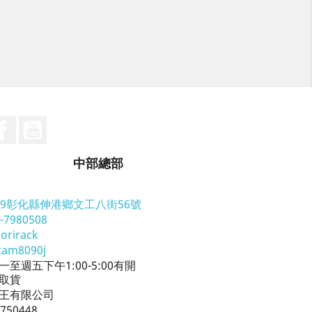
Facebook
YouTube
中部總部
09彰化縣伸港鄉文工八街56號
-7980508
orirack
tam8090j
一至週五下午1:00-5:00有開
取貨
王有限公司
750448