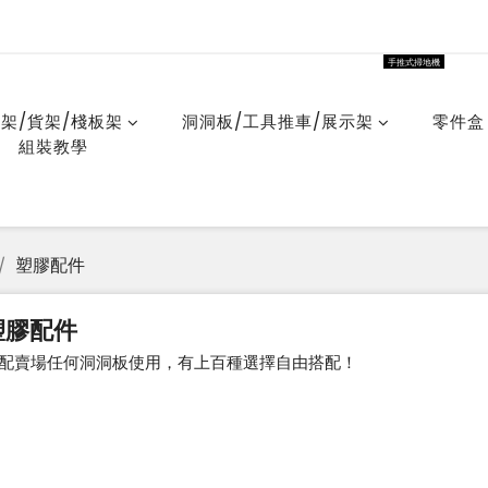
手推式掃地機
架/貨架/棧板架
洞洞板/工具推車/展示架
零件盒
組裝教學
塑膠配件
塑膠配件
配賣場任何洞洞板使用，有上百種選擇自由搭配！