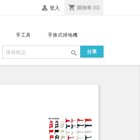
shopping_cart

購物車
(0)
登入
手工具
手推式掃地機
分享
