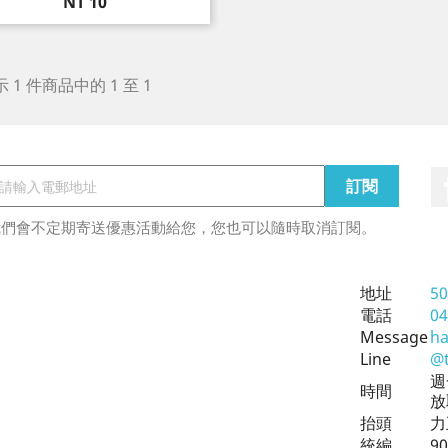
價
NT 10
格
 1 件商品中的 1 至 1
我們會不定期寄送優惠活動給您，您也可以隨時取消訂閱。
地址
5
電話
04
Message
ha
Line
@
週
時間
放
抬頭
力
統編
90