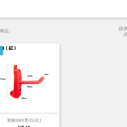
排
件商品。
快速查看

塑膠掛鉤(黑/白/紅)