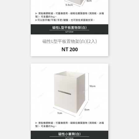
磁性L型平板置物架(白)(2入)
價
NT 200
格