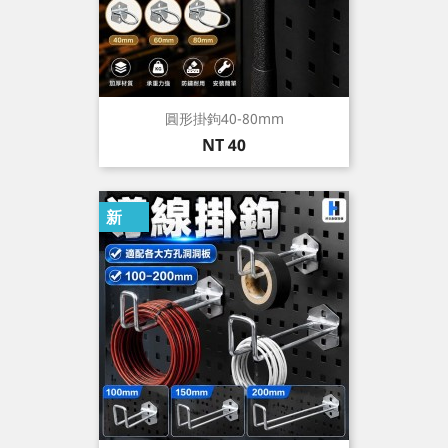
圓形掛鉤40-80mm
價
NT 40
格
新