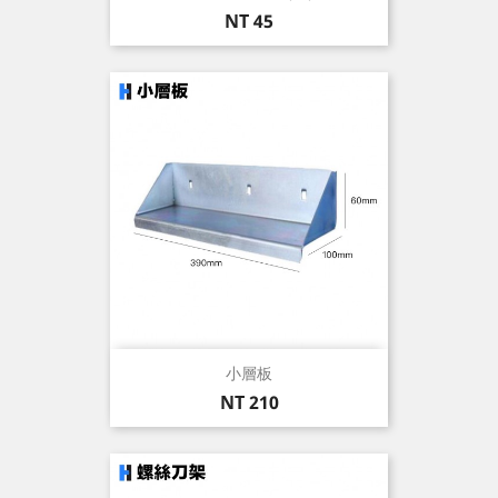
價
NT 45
格
小層板
價
NT 210
格