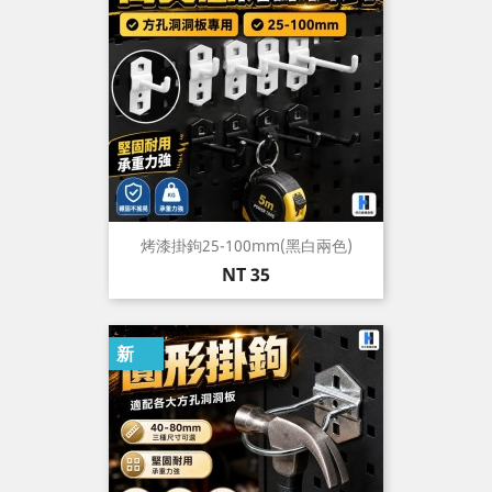
烤漆掛鉤25-100mm(黑白兩色)
價
NT 35
格
新