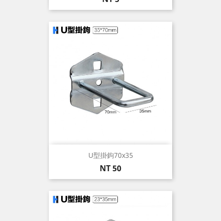
格
U型掛鉤70x35
價
NT 50
格