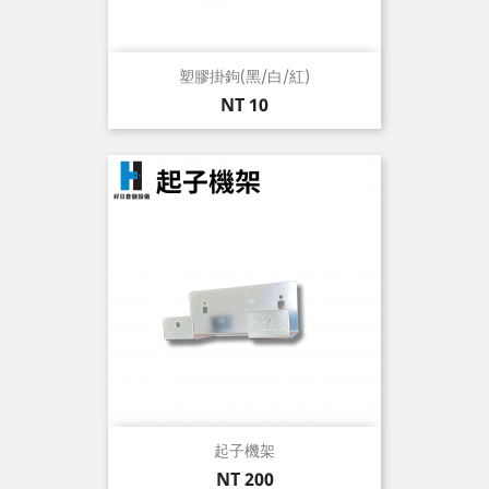
塑膠掛鉤(黑/白/紅)
價
NT 10
格
起子機架
價
NT 200