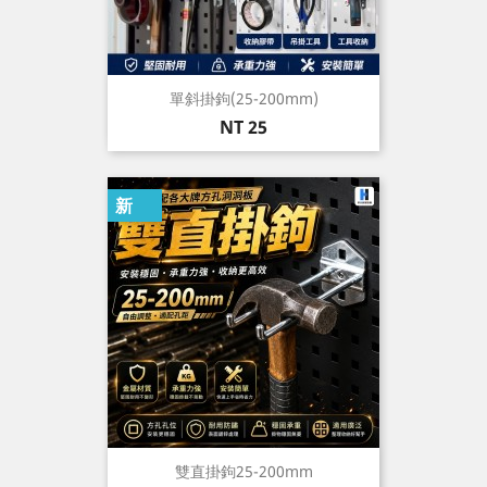
單斜掛鉤(25-200mm)
價
NT 25
格
新
雙直掛鉤25-200mm