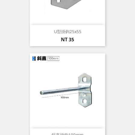
U型掛鉤25x55
價
NT 35
格
斜直掛鉤100mm