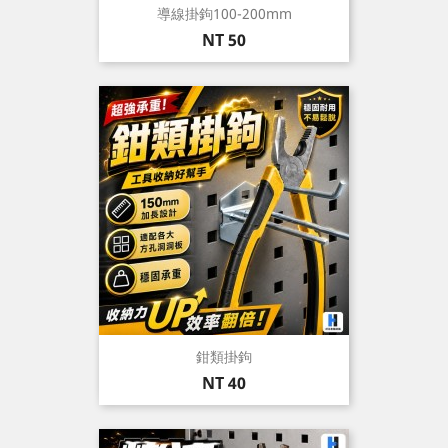
導線掛鉤100-200mm
價
NT 50
格
鉗類掛鉤
價
NT 40
格