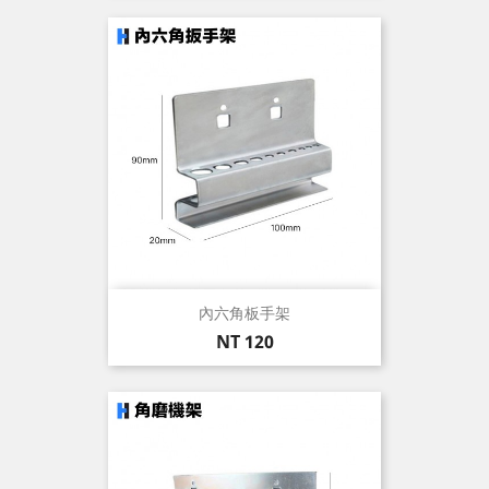
內六角板手架
價
NT 120
格