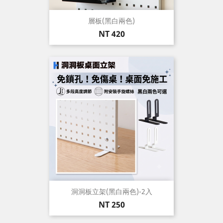
層板(黑白兩色)
價
NT 420
格
洞洞板立架(黑白兩色)-2入
價
NT 250
格