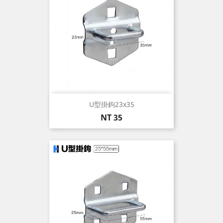
U型掛鉤23x35
價
NT 35
格