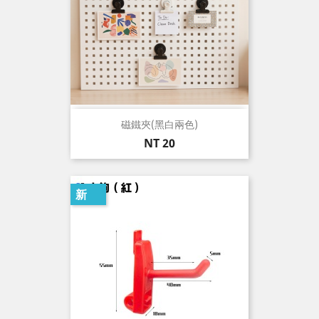
磁鐵夾(黑白兩色)
價
NT 20
格
新