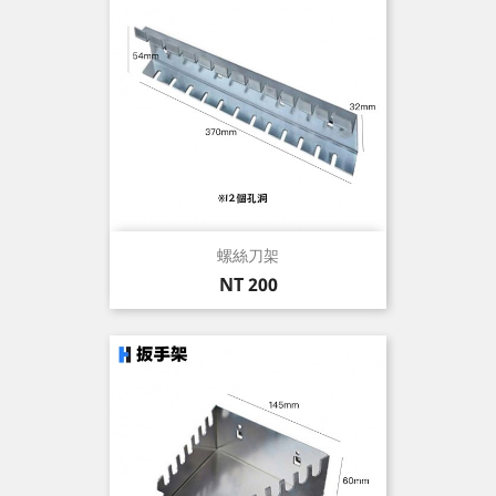
螺絲刀架
價
NT 200
格