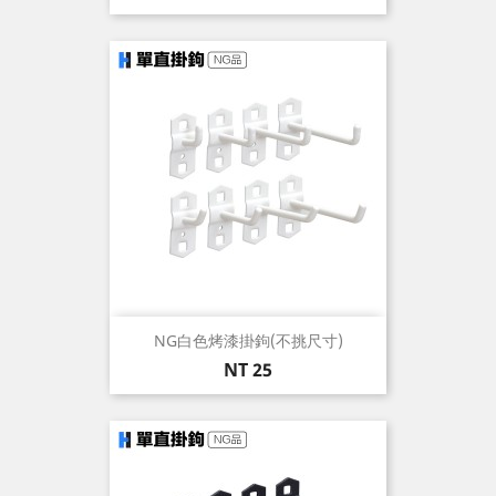
格
NG白色烤漆掛鉤(不挑尺寸)
價
NT 25
格