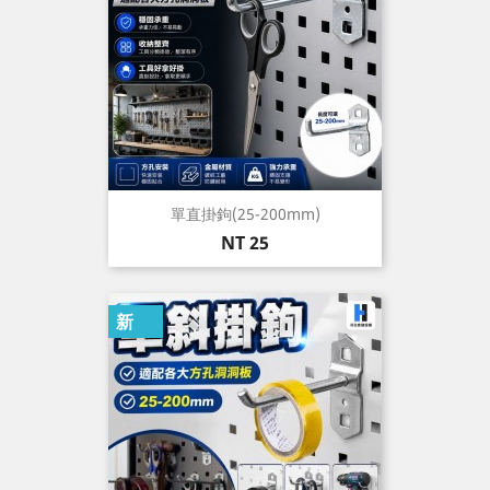
單直掛鉤(25-200mm)
價
NT 25
格
新