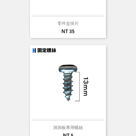
零件盒掛片
價
NT 35
格
洞洞板專用螺絲
價
NT 5