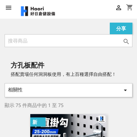
shopping_cart


分享

方孔板配件
搭配賣場任何洞洞板使用，有上百種選擇自由搭配！
相關性

顯示 75 件商品中的 1 至 75
新