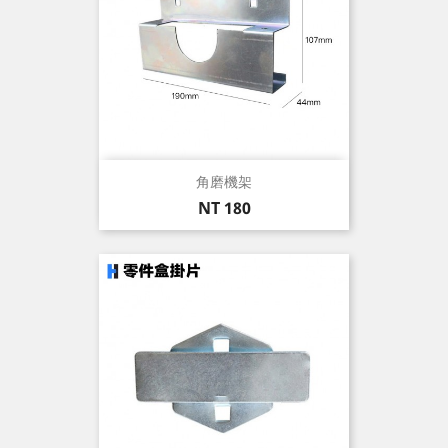
角磨機架
價
NT 180
格