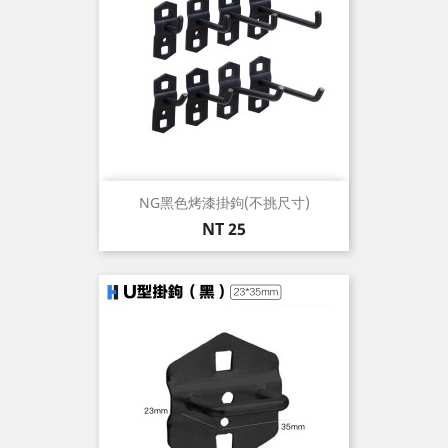
NG黑色烤漆掛鉤(不挑尺寸)
價
NT 25
格