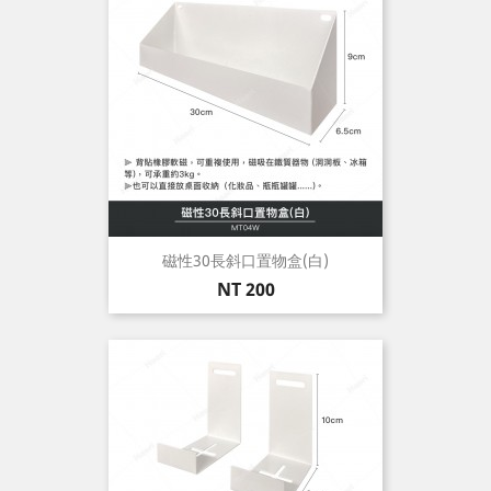
磁性30長斜口置物盒(白)
價
NT 200
格