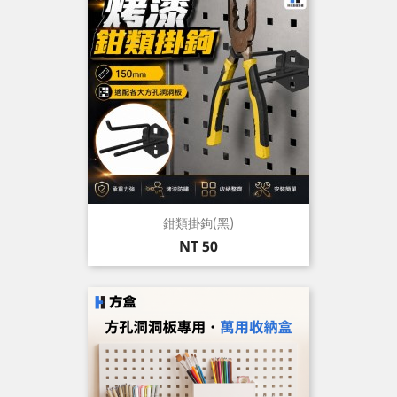
鉗類掛鉤(黑)
價
NT 50
格