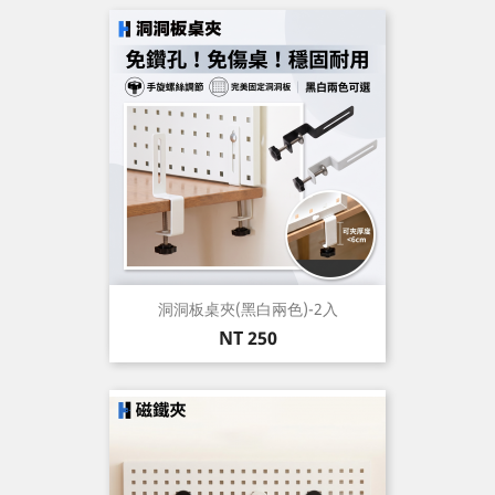
洞洞板桌夾(黑白兩色)-2入
價
NT 250
格