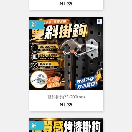
價
NT 35
格
新
雙斜掛鉤25-200mm
價
NT 35
格
新