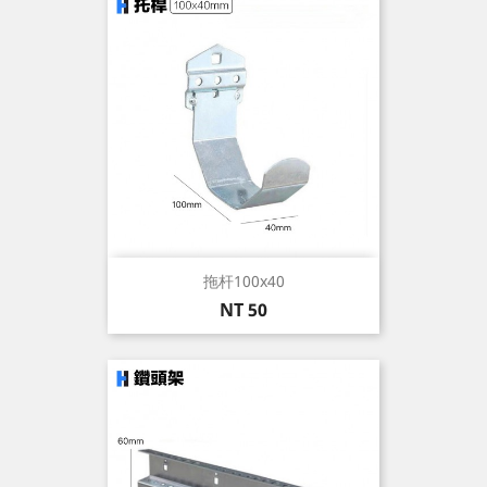
拖杆100x40
價
NT 50
格