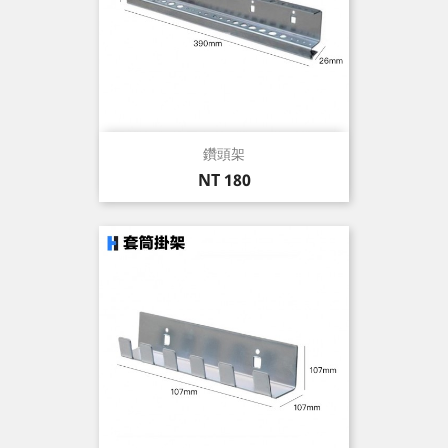
鑽頭架
價
NT 180
格