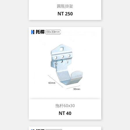
圓瓶掛架
價
NT 250
格
拖杆60x30
價
NT 40
格