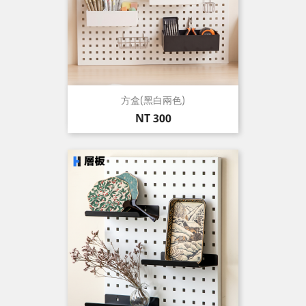
方盒(黑白兩色)
價
NT 300
格