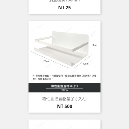
價
NT 25
格
磁性圍擋置物架(白)(2入)
價
NT 500
格