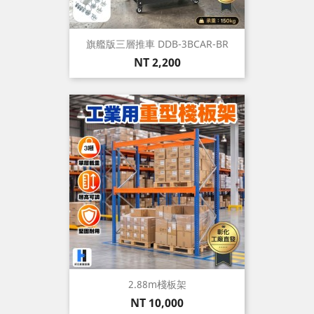
旗艦版三層推車 DDB-3BCAR-BR
價
NT 2,200
格
2.88m棧板架
價
NT 10,000