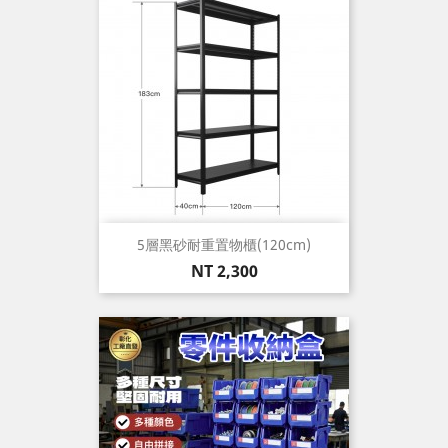
5層黑砂耐重置物櫃(120cm)
價
NT 2,300
格