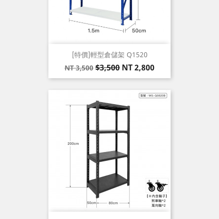
[特價]輕型倉儲架 Q1520
原
價
$3,500
NT 2,800
NT 3,500
價
格