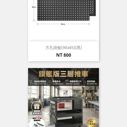
方孔掛板(90x45)(黑)
價
NT 800
格