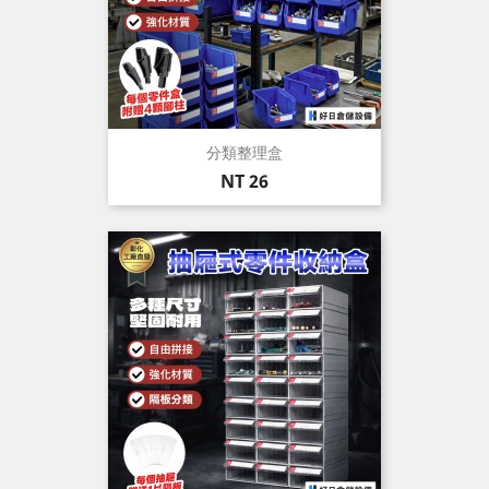
分類整理盒
價
NT 26
格