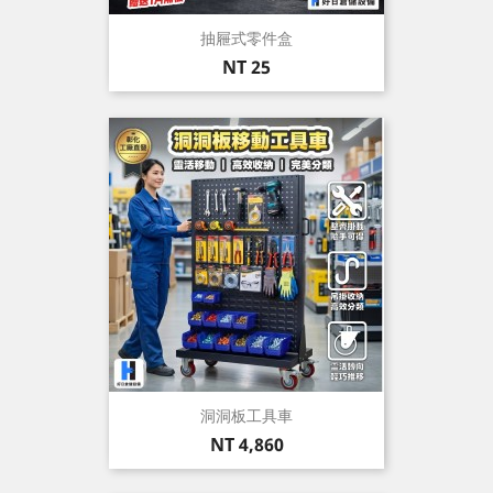
抽屜式零件盒
價
NT 25
格
洞洞板工具車
價
NT 4,860
格