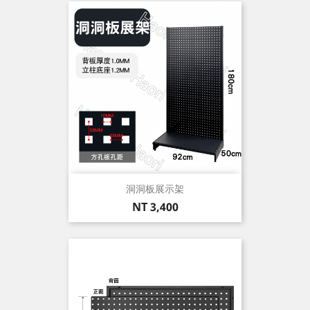
洞洞板展示架
價
NT 3,400
格