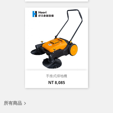
格
手推式掃地機
價
NT 8,085
格
所有商品
