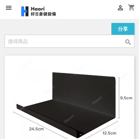
shopping_cart


分享
