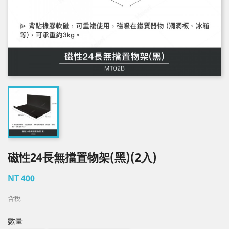
磁性24長無擋置物架(黑)(2入)
NT 400
含稅
數量