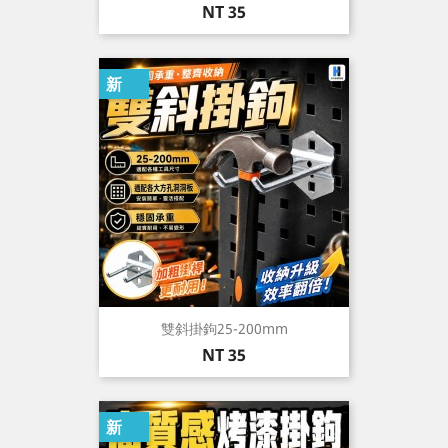
價
NT 35
格
新
雙斜掛鉤25-200mm
價
NT 35
格
新