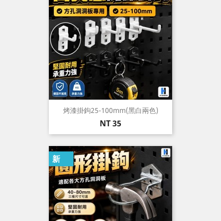
烤漆掛鉤25-100mm(黑白兩色)
價
NT 35
格
新