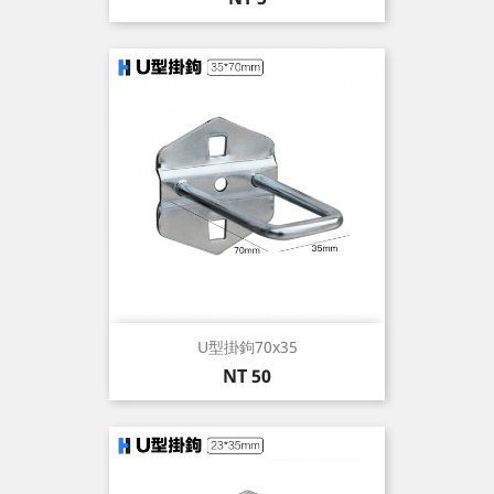
格
U型掛鉤70x35
價
NT 50
格