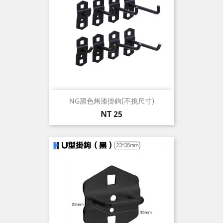
NG黑色烤漆掛鉤(不挑尺寸)
價
NT 25
格