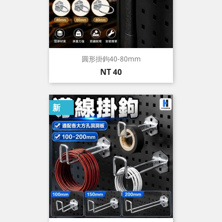
圓形掛鉤40-80mm
價
NT 40
格
新