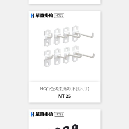
格
NG白色烤漆掛鉤(不挑尺寸)
價
NT 25
格