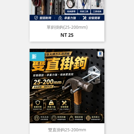
單斜掛鉤(25-200mm)
價
NT 25
格
新
雙直掛鉤25-200mm