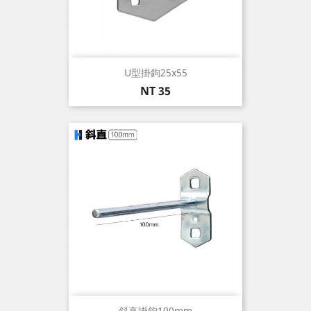
U型掛鉤25x55
價
NT 35
格
斜直掛鉤100mm