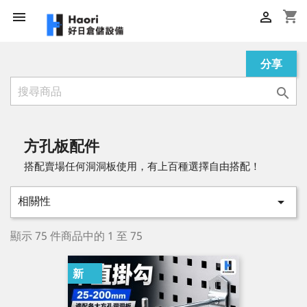
shopping_cart


分享

方孔板配件
搭配賣場任何洞洞板使用，有上百種選擇自由搭配！
相關性

顯示 75 件商品中的 1 至 75
新